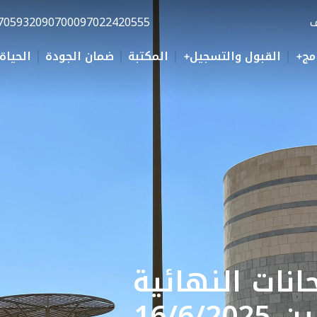
ف
0097022420555
70593209070
مج
القبول والتسجيل
المكتبة
ضمان الجودة
الحياة
انات النهائية
16/6