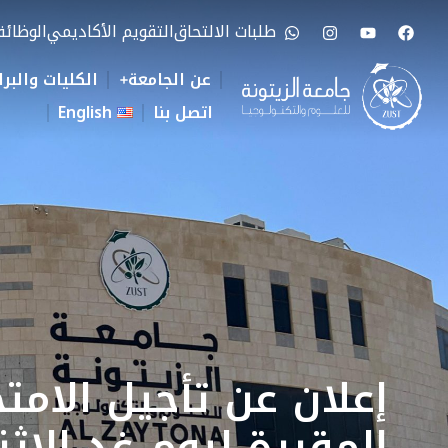
طلبات الالتحاق
التقويم الأكاديمي
الوظائ
عن الجامعة
الكليات والبرا
اتصل بنا
English
إعلان عن تأجيل الامتح
المقررة ليوم غد الاثنين /2025