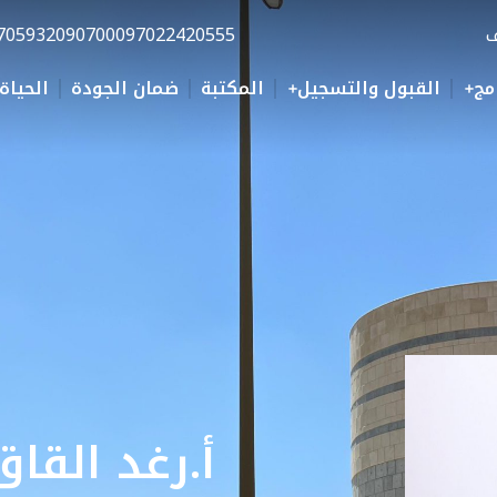
ف
0097022420555
70593209070
مج
القبول والتسجيل
المكتبة
ضمان الجودة
الحياة
أ.رغد القاق