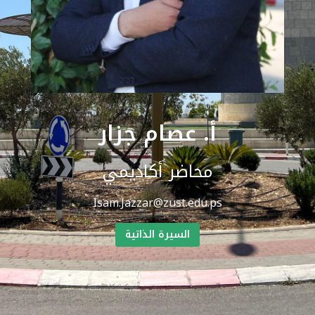
أ. عصام جزار
محاضر أكاديمي
Isam.Jazzar@zust.edu.ps
السيرة الذاتية