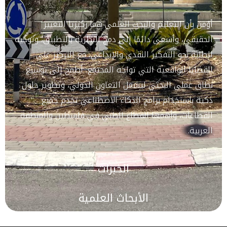
أؤمن بأن التعليم والبحث العلمي هما ركيزتا التغيير
الحقيقي، وأسعى دائمًا إلى دمج النظرية بالتطبيق، وتوجيه
الطلبة نحو التفكير النقدي والإبداعي، مع التركيز على
القضايا الواقعية التي تواجه المجتمع. أطمح إلى توسيع
نطاق عملي البحثي ليشمل التعاون الدولي، وتطوير حلول
ذكية باستخدام برامج الذكاء الاصطناعي تخدم جميع
القطاعات، وأهمها القطاع الطبي في فلسطين والمنطقة
العربية.
الخبرات
الأبحاث العلمية