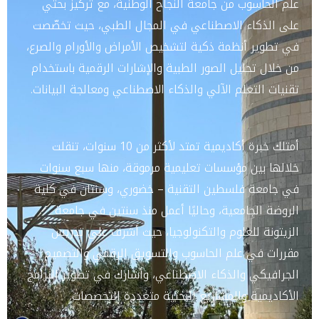
علم الحاسوب من جامعة النجاح الوطنية، مع تركيز بحثي
على الذكاء الاصطناعي في المجال الطبي، حيث تخصّصت
في تطوير أنظمة ذكية لتشخيص الأمراض والأورام والصرع،
من خلال تحليل الصور الطبية والإشارات الرقمية باستخدام
تقنيات التعلم الآلي والذكاء الاصطناعي ومعالجة البيانات.
أمتلك خبرة أكاديمية تمتد لأكثر من 10 سنوات، تنقلت
خلالها بين مؤسسات تعليمية مرموقة، منها سبع سنوات
في جامعة فلسطين التقنية – خضوري، وسنتان في كلية
الروضة الجامعية، وحاليًا أعمل منذ سنتين في جامعة
الزيتونة للعلوم والتكنولوجيا، حيث أشرف على تدريس
مقررات في علم الحاسوب والتسويق الرقمي والتصميم
الجرافيكي والذكاء الاصطناعي، وأشارك في تطوير البرامج
الأكاديمية والمشاريع البحثية متعددة التخصصات.