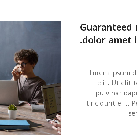
Guaranteed r
dolor amet i
Lorem ipsum do
elit. Ut elit
pulvinar dap
tincidunt elit. 
se