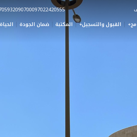
ف
0097022420555
70593209070
مج
القبول والتسجيل
المكتبة
ضمان الجودة
الحياة