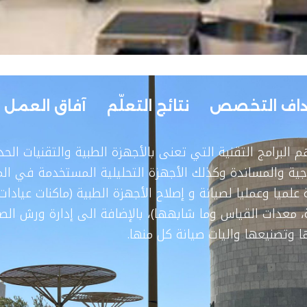
داف التخصص
نتائج التعلّم
آفاق العمل
أهم البرامج التقنية التي تعنى بالأجهزة الطبية والتقنيات
لاجية والمساندة وكذلك الأجهزة التحليلية المستخدمة في الم
علميا وعمليا لصيانة و إصلاح الأجهزة الطبية (ماكنات عيادا
معدات القياس وما شابهها)، بالإضافة الى إدارة ورش الصيا
ها وتصنيعها واليات صيانة كل منها.