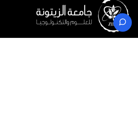
عندما تتحقق الأحلام!
ابدأ ببناء مستقبلك في جامعة الزيتونة، وتعلم ما تحتاجه لبناء مسيرة
مهنية ناجحة، واحصل على مكانك كعضو فاعل في المجتمع.
شارع سلفيت - اللبن الشرقية - سلفيت
0097593209070
0097022420555
info@zust.edu.ps
تابعنا على: