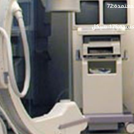
معتمدة:
72
تمدة:
175 شيكل