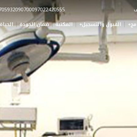
ف
0097022420555
70593209070
مج
القبول والتسجيل
المكتبة
ضمان الجودة
الحياة