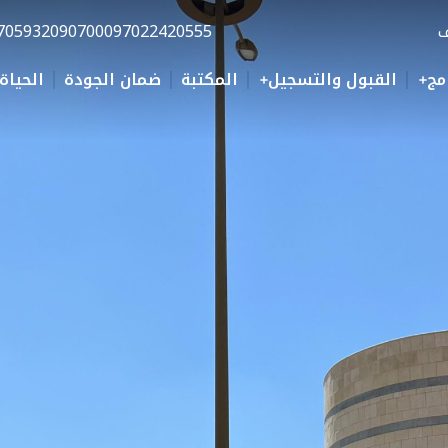
ف
0097022420555
70593209070
مج
القبول والتسجيل
المكتبة
ضمان الجودة
الحياة