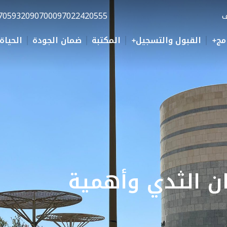
ف
0097022420555
70593209070
مج
القبول والتسجيل
المكتبة
ضمان الجودة
الحياة
ن الثدي وأهمية