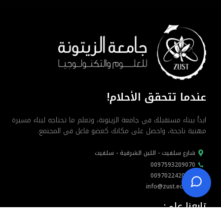
عندما تتحقق الأحلام!
ابدأ ببناء مستقبلك في جامعة الزيتونة، وتعلم ما تحتاجه لبناء مسيرة
مهنية ناجحة، واحصل على مكانك كعضو فاعل في المجتمع.
شارع سلفيت - اللبن الشرقية - سلفيت
0097593209070
0097022420555
info@zust.edu.ps
تابعنا على: