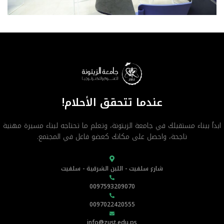
عندما تتحقق الأحلام!
ابدأ ببناء مستقبلك في جامعة الزيتونة، وتعلم ما تحتاجه لبناء مسيرة مهنية
ناجحة، واحصل على مكانك كعضو فاعل في المجتمع.
شارع سلفيت - اللبن الشرقية - سلفيت
0097593209070
0097022420555
info@zust.edu.ps