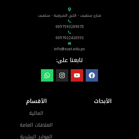
شارع سلفيت - اللبن الشرقية - سلفيت
0097593209070
0097022420555
info@zust.edu.ps
تابعنا على:
الأبحاث
الأقسام
المالية
العلاقات العامة
الموارد البشرية