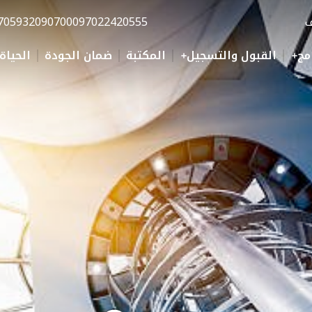
ف
0097022420555
70593209070
مج
القبول والتسجيل
المكتبة
ضمان الجودة
الحياة