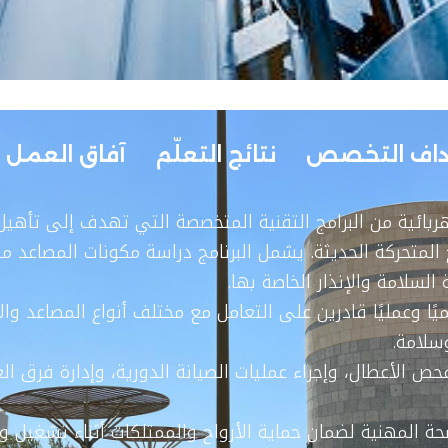
داف التخصص
نتائج التعلّم
آفاق العمل
لكهربائية من البرامج التقنية المتخصصة التي تهدف إلى تأهي
المتحركة الحديثة. يشمل البرنامج دراسة مكونات المصاعد من
 السلامة والإنذار الخاصة بها.
ًا وعمليًا قادرين على التعامل مع مختلف أنواع المصاعد وال
سلامة.
 لفحص الأعطال، وإجراء عمليات الصيانة الدورية، وإدارة فرق ا
حة المهنية لضمان حماية الأرواح والممتلكات أثناء تشغيل وصي