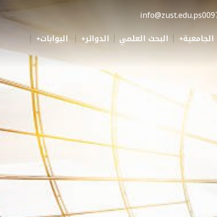
info@zust.edu.ps
009
 الجامعية
البحث العلمي
الدوائر
البوابات