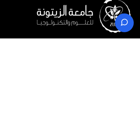
عندما تتحقق الأحلام!
ابدأ ببناء مستقبلك في جامعة الزيتونة، وتعلم ما تحتاجه لبناء مسيرة
مهنية ناجحة، واحصل على مكانك كعضو فاعل في المجتمع.
شارع سلفيت - اللبن الشرقية - سلفيت
0097593209070
0097022420555
info@zust.edu.ps
تابعنا على: