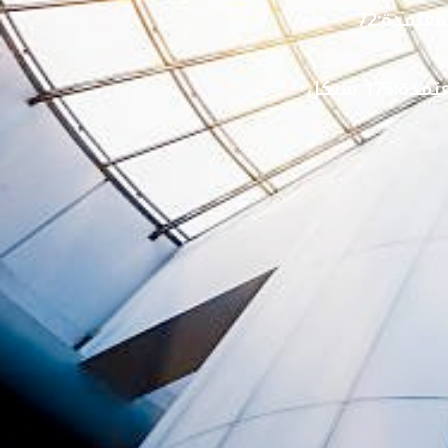
معتمدة:
72
تمدة:
175 شيكل